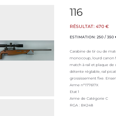
116
RÉSULTAT: 470 €
ESTIMATION: 250 / 350 
Carabine de tir ou de m
monocoup, lourd canon fl
match à rail et plaque de
détente réglable, rail pi
grossissement fixe. Ensemb
Arme n°177617X
Etat 1
Arme de Catégorie C
RGA : BK248