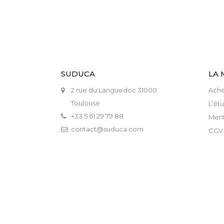
SUDUCA
LA 
2 rue du Languedoc 31000
Ache
Toulouse
L’ét
+33 5 61 29 79 88
Ment
contact@suduca.com
CGV