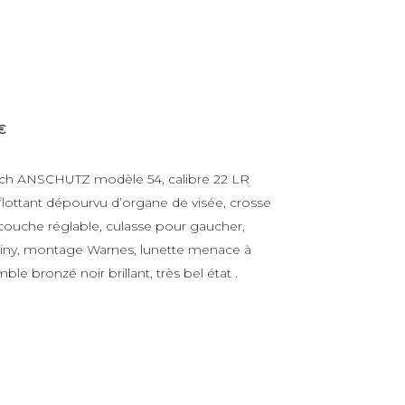
€
atch ANSCHUTZ modèle 54, calibre 22 LR
ottant dépourvu d’organe de visée, crosse
 couche réglable, culasse pour gaucher,
catiny, montage Warnes, lunette menace à
le bronzé noir brillant, très bel état .