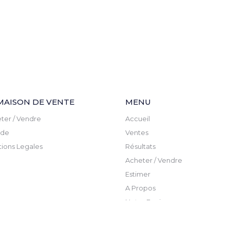
MAISON DE VENTE
MENU
ter / Vendre
Accueil
ude
Ventes
ions Legales
Résultats
Acheter / Vendre
Estimer
A Propos
Notre Equipe
Actualite
Newsletter