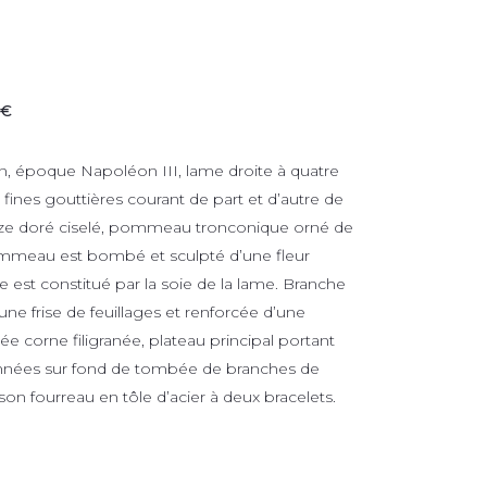
 €
, époque Napoléon III, lame droite à quatre
fines gouttières courant de part et d’autre de
nze doré ciselé, pommeau tronconique orné de
ommeau est bombé et sculpté d’une fleur
e est constitué par la soie de la lame. Branche
ne frise de feuillages et renforcée d’une
e corne filigranée, plateau principal portant
onnées sur fond de tombée de branches de
son fourreau en tôle d’acier à deux bracelets.