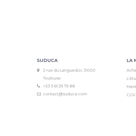
SUDUCA
LA 
2 rue du Languedoc 31000
Ache
Toulouse
L’ét
+33 5 61 29 79 88
Ment
contact@suduca.com
CGV