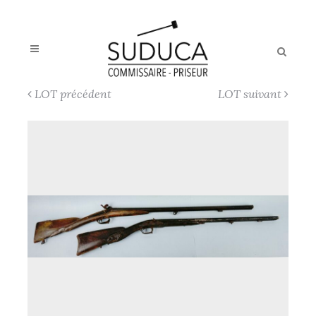
LOT précédent
LOT suivant