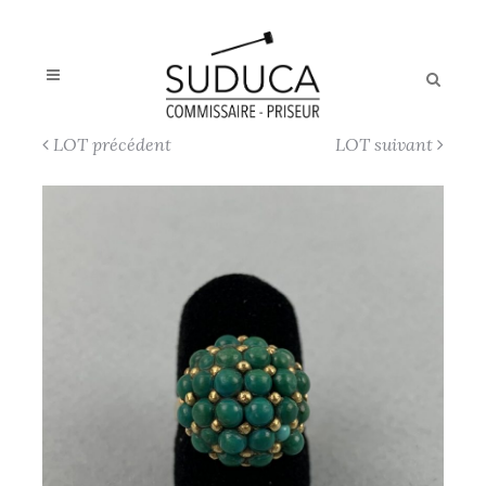
LOT précédent
LOT suivant