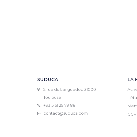
SUDUCA
LA 
2 rue du Languedoc 31000
Ache
Toulouse
L’ét
+33 5 61 29 79 88
Ment
contact@suduca.com
CGV