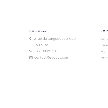
SUDUCA
LA 
2 rue du Languedoc 31000
Ache
Toulouse
L’ét
+33 5 61 29 79 88
Ment
contact@suduca.com
CGV