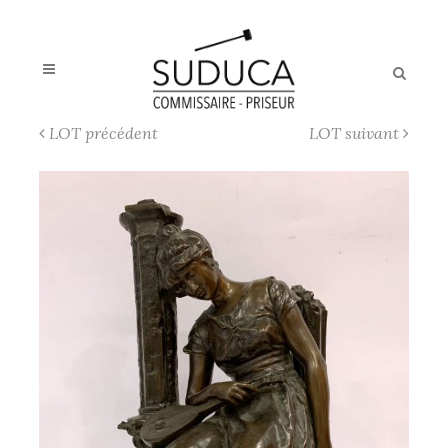
LOT précédent
LOT suivant