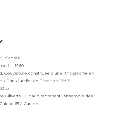
 €
), d’après
e II – 1960.
d. Couverture constituée d’une lithographie en
e « Dans l’atelier de Picasso » (1958).
 33 cm.
e Gilberte Duclaud reprenant l’ensemble des
 Galerie 65 à Cannes