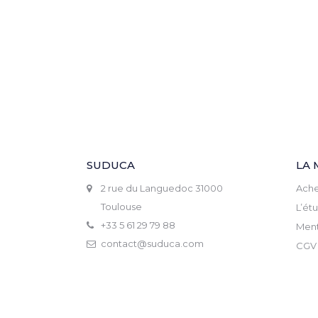
SUDUCA
LA 
2 rue du Languedoc 31000
Ache
Toulouse
L’ét
+33 5 61 29 79 88
Ment
contact@suduca.com
CGV