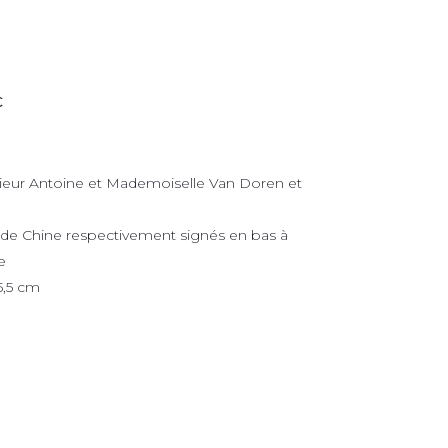
€
ur Antoine et Mademoiselle Van Doren et
e de Chine respectivement signés en bas à
e
5,5 cm