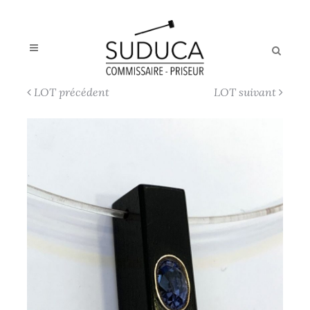
LOT précédent
LOT suivant