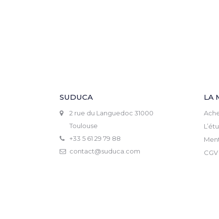
SUDUCA
LA 
2 rue du Languedoc 31000
Ache
Toulouse
L’ét
+33 5 61 29 79 88
Ment
contact@suduca.com
CGV