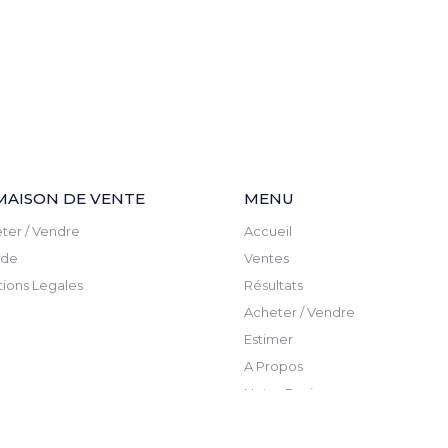
MAISON DE VENTE
MENU
ter / Vendre
Accueil
ude
Ventes
ions Legales
Résultats
Acheter / Vendre
Estimer
A Propos
Notre Equipe
Actualite
Newsletter