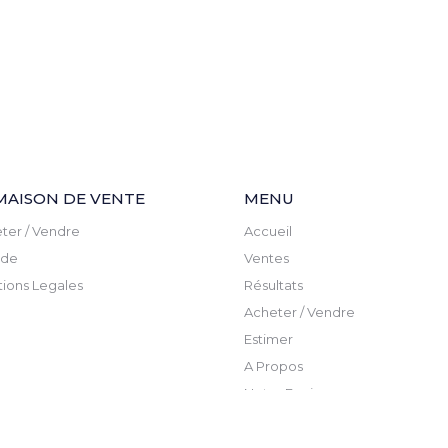
MAISON DE VENTE
MENU
ter / Vendre
Accueil
ude
Ventes
ions Legales
Résultats
Acheter / Vendre
Estimer
A Propos
Notre Equipe
Actualite
Newsletter