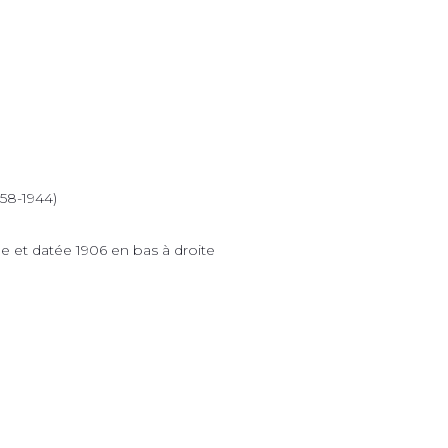
58-1944)
rée et datée 1906 en bas à droite