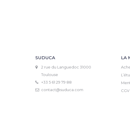
SUDUCA
LA 
2 rue du Languedoc 31000
Ache
Toulouse
L’ét
+33 5 61 29 79 88
Ment
contact@suduca.com
CGV