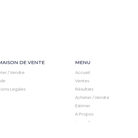
MAISON DE VENTE
MENU
ter / Vendre
Accueil
ude
Ventes
ions Legales
Résultats
Acheter / Vendre
Estimer
A Propos
Notre Equipe
Actualite