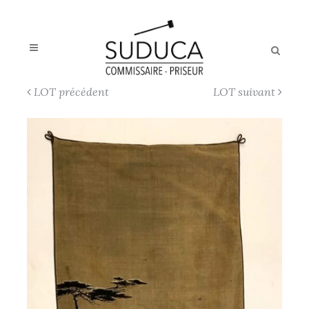
LOT précédent
LOT suivant