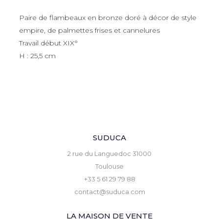
Paire de flambeaux en bronze doré à décor de style
empire, de palmettes frises et cannelures
Travail début XIX°
H : 25,5 cm
SUDUCA
2 rue du Languedoc 31000
Toulouse
+33 5 61 29 79 88
contact@suduca.com
LA MAISON DE VENTE