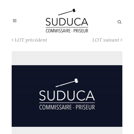
LOT précédent
LOT suivant