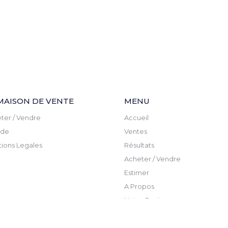
MAISON DE VENTE
MENU
ter / Vendre
Accueil
ude
Ventes
ions Legales
Résultats
Acheter / Vendre
Estimer
A Propos
Notre Equipe
Actualite
Newsletter