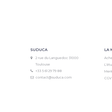
SUDUCA
LA 
2 rue du Languedoc 31000
Ache
Toulouse
L’ét
+33 5 61 29 79 88
Ment
contact@suduca.com
CGV