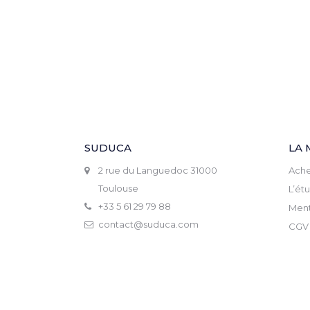
SUDUCA
LA 
2 rue du Languedoc 31000
Ache
Toulouse
L’ét
+33 5 61 29 79 88
Ment
contact@suduca.com
CGV