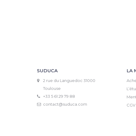
SUDUCA
LA 
2 rue du Languedoc 31000
Ache
Toulouse
L’ét
+33 5 61 29 79 88
Ment
contact@suduca.com
CGV