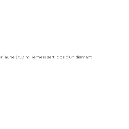
€
r jaune (750 millièmes) serti clos d’un diamant