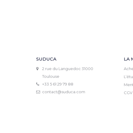
SUDUCA
LA 
2 rue du Languedoc 31000
Ache
Toulouse
L’ét
+33 5 61 29 79 88
Ment
contact@suduca.com
CGV