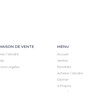
MAISON DE VENTE
MENU
ter / Vendre
Accueil
ude
Ventes
ions Legales
Résultats
Acheter / Vendre
Estimer
A Propos
Notre Equipe
Actualite
Newsletter