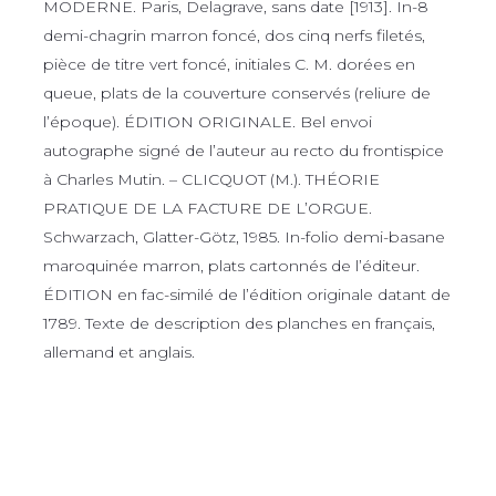
MODERNE. Paris, Delagrave, sans date [1913]. In-8
demi-chagrin marron foncé, dos cinq nerfs filetés,
pièce de titre vert foncé, initiales C. M. dorées en
queue, plats de la couverture conservés (reliure de
l’époque). ÉDITION ORIGINALE. Bel envoi
autographe signé de l’auteur au recto du frontispice
à Charles Mutin. – CLICQUOT (M.). THÉORIE
PRATIQUE DE LA FACTURE DE L’ORGUE.
Schwarzach, Glatter-Götz, 1985. In-folio demi-basane
maroquinée marron, plats cartonnés de l’éditeur.
ÉDITION en fac-similé de l’édition originale datant de
1789. Texte de description des planches en français,
allemand et anglais.