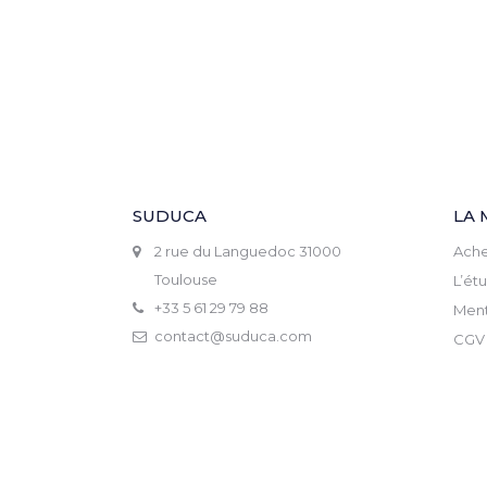
SUDUCA
LA 
2 rue du Languedoc 31000
Ache
Toulouse
L’ét
+33 5 61 29 79 88
Ment
contact@suduca.com
CGV