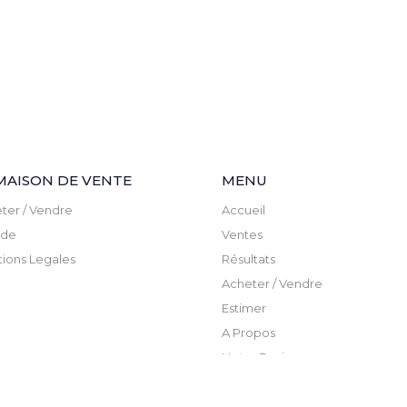
MAISON DE VENTE
MENU
ter / Vendre
Accueil
ude
Ventes
ions Legales
Résultats
Acheter / Vendre
Estimer
A Propos
Notre Equipe
Actualite
Newsletter