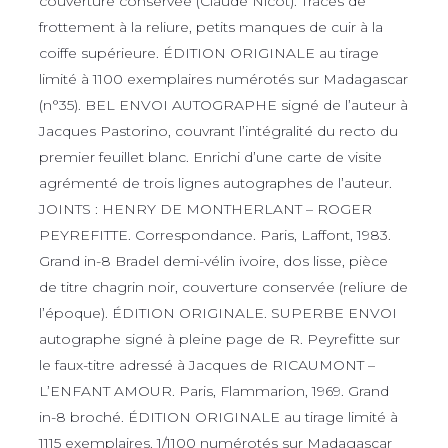
couverture conservée (Claude Nicot). Traces de
frottement à la reliure, petits manques de cuir à la
coiffe supérieure. ÉDITION ORIGINALE au tirage
limité à 1100 exemplaires numérotés sur Madagascar
(n°35). BEL ENVOI AUTOGRAPHE signé de l’auteur à
Jacques Pastorino, couvrant l’intégralité du recto du
premier feuillet blanc. Enrichi d’une carte de visite
agrémenté de trois lignes autographes de l’auteur.
JOINTS : HENRY DE MONTHERLANT – ROGER
PEYREFITTE. Correspondance. Paris, Laffont, 1983.
Grand in-8 Bradel demi-vélin ivoire, dos lisse, pièce
de titre chagrin noir, couverture conservée (reliure de
l’époque). ÉDITION ORIGINALE. SUPERBE ENVOI
autographe signé à pleine page de R. Peyrefitte sur
le faux-titre adressé à Jacques de RICAUMONT –
L’ENFANT AMOUR. Paris, Flammarion, 1969. Grand
in-8 broché. ÉDITION ORIGINALE au tirage limité à
1115 exemplaires. 1/1100 numérotés sur Madagascar