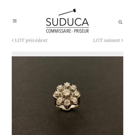
LOT précédent
LOT suivant