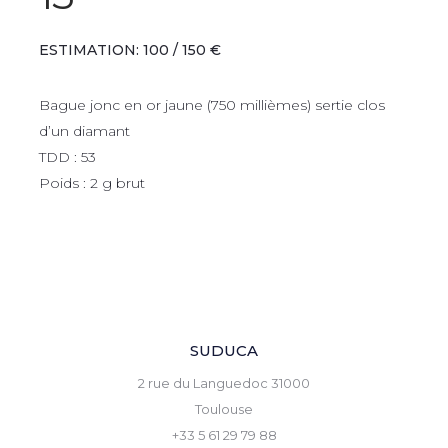
ESTIMATION: 100 / 150 €
Bague jonc en or jaune (750 millièmes) sertie clos
d’un diamant
TDD : 53
Poids : 2 g brut
SUDUCA
2 rue du Languedoc 31000
Toulouse
+33 5 61 29 79 88