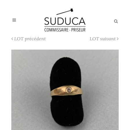
LOT précédent
LOT suivant