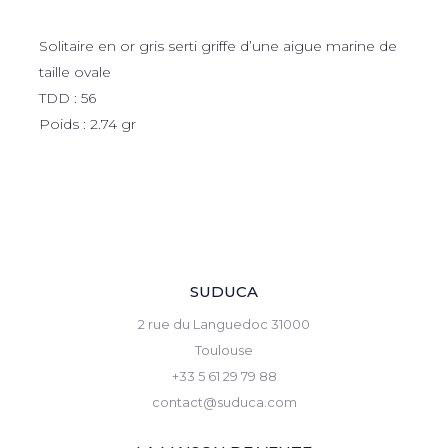
Solitaire en or gris serti griffe d’une aigue marine de
taille ovale
TDD : 56
Poids : 2.74 gr
SUDUCA
2 rue du Languedoc 31000
Toulouse
+33 5 61 29 79 88
contact@suduca.com