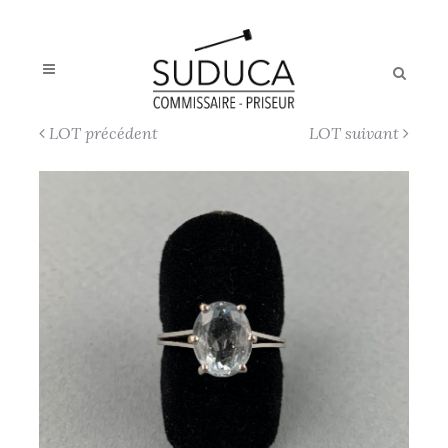
LOT précédent
LOT suivant