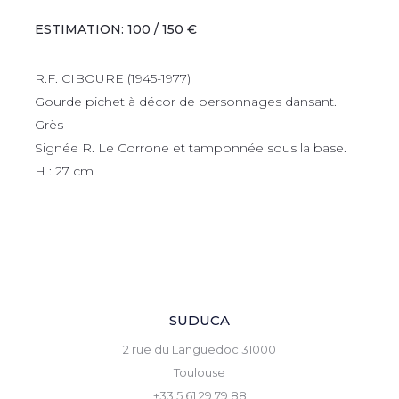
ESTIMATION: 100 / 150 €
R.F. CIBOURE (1945-1977)
Gourde pichet à décor de personnages dansant.
Grès
Signée R. Le Corrone et tamponnée sous la base.
H : 27 cm
SUDUCA
2 rue du Languedoc 31000
Toulouse
+33 5 61 29 79 88