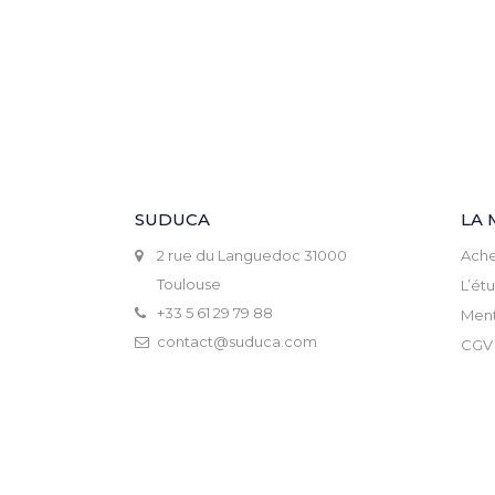
SUDUCA
LA 
2 rue du Languedoc 31000
Ache
Toulouse
L’ét
+33 5 61 29 79 88
Ment
contact@suduca.com
CGV