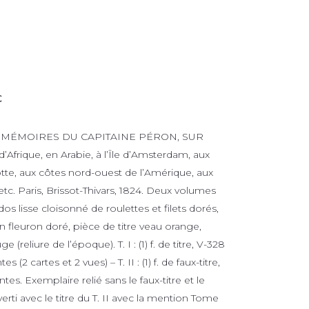
€
s). MÉMOIRES DU CAPITAINE PÉRON, SUR
frique, en Arabie, à l’Île d’Amsterdam, aux
tte, aux côtes nord-ouest de l’Amérique, aux
 etc. Paris, Brissot-Thivars, 1824. Deux volumes
s lisse cloisonné de roulettes et filets dorés,
fleuron doré, pièce de titre veau orange,
reliure de l’époque). T. I : (1) f. de titre, V-328
(2 cartes et 2 vues) – T. II : (1) f. de faux-titre,
tes. Exemplaire relié sans le faux-titre et le
erverti avec le titre du T. II avec la mention Tome