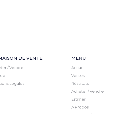
MAISON DE VENTE
MENU
ter / Vendre
Accueil
ude
Ventes
ions Legales
Résultats
Acheter / Vendre
Estimer
A Propos
Notre Equipe
Actualite
Newsletter