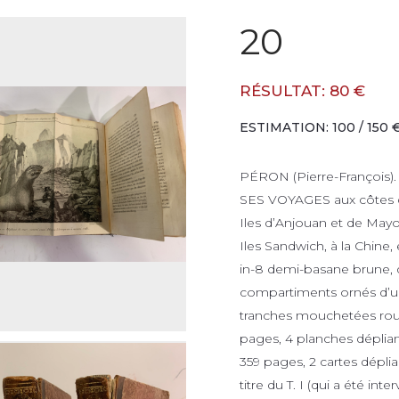
20
RÉSULTAT: 80 €
ESTIMATION: 100 / 150 
PÉRON (Pierre-Françoi
SES VOYAGES aux côtes d’A
Iles d’Anjouan et de Mayo
Iles Sandwich, à la Chine,
in-8 demi-basane brune, do
compartiments ornés d’un 
tranches mouchetées rouge (
pages, 4 planches dépliantes 
359 pages, 2 cartes déplian
titre du T. I (qui a été int