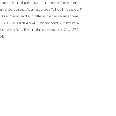
rune et remplacée par la mention Tome 1er),
tie du corps d’ouvrage des T. I et II, dos du T.
e titre manquante, coiffe supérieure arrachée,
. ÉDITION ORIGINALE contenant 2 vues et 4
sur vélin fort. Exemplaire modeste. Gay, 272 –
01.