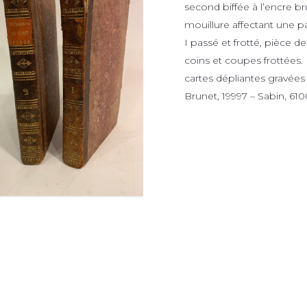
second biffée à l’encre b
mouillure affectant une par
I passé et frotté, pièce d
coins et coupes frottées
cartes dépliantes gravées 
Brunet, 19997 – Sabin, 610