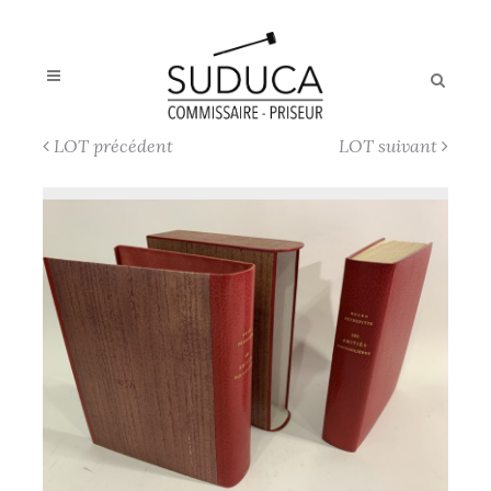
LOT précédent
LOT suivant