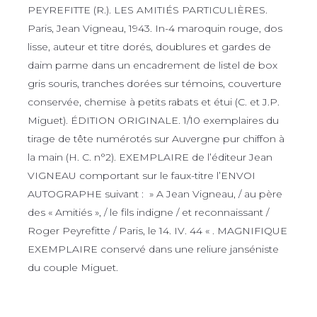
PEYREFITTE (R.). LES AMITIÉS PARTICULIÈRES.
Paris, Jean Vigneau, 1943. In-4 maroquin rouge, dos
lisse, auteur et titre dorés, doublures et gardes de
daim parme dans un encadrement de listel de box
gris souris, tranches dorées sur témoins, couverture
conservée, chemise à petits rabats et étui (C. et J.P.
Miguet). ÉDITION ORIGINALE. 1/10 exemplaires du
tirage de tête numérotés sur Auvergne pur chiffon à
la main (H. C. n°2). EXEMPLAIRE de l’éditeur Jean
VIGNEAU comportant sur le faux-titre l’ENVOI
AUTOGRAPHE suivant : » A Jean Vigneau, / au père
des « Amitiés », / le fils indigne / et reconnaissant /
Roger Peyrefitte / Paris, le 14. IV. 44 « . MAGNIFIQUE
EXEMPLAIRE conservé dans une reliure janséniste
du couple Miguet.